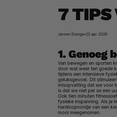
7 TIPS
Jeroen Elzinga
•
22 apr. 2026
1. Genoeg 
Van bewegen en sporten krij
door wat weer ten goede ko
tijdens een intensieve fys
geluksgevoel. Dit stimuleert
misopvatting dat we voor b
is dat we niet per se een 
Ook tien minuten fitnessoe
fysieke inspanning. Als je l
hardlooprondje van een kwar
mooi meegenomen.