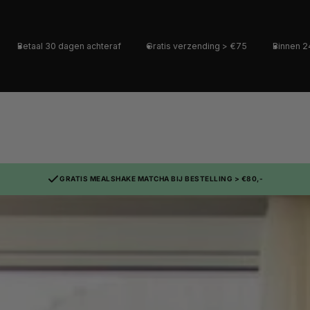
 dagen achteraf
Gratis verzending > €75
Binnen 24 uur verzon
GRATIS MEALSHAKE MATCHA BIJ BESTELLING > €80,-
nken
Vitamines & Mineralen
Maaltijdvervangers
Accesso
Beauty Formula
Diet Shake
Drinkfles
Formula
Biotine
Meal Shake
Pill Box
hake
Calcium + D3
Protein Pancakes
Poedert
rner
Cranberry D-Mannose
Protein Oatmeal
Shaker
ner Capsules
Curcuma & Black Pepper
Tea Extract
Detox Formula