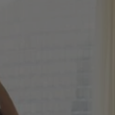
Shake
Glucosamine Complex
 Loss Support
Greens & Fruit Mix
L-Arginine
Magnesium Citrate
Magnesium Complex
Multi Vitamins
Omega 3
Probiotica
Sleep Calm
Sleep Formula
Vitamin B Complex
Vitamin B12
Vitamin C 1000
Vitamin D3 Vegan
Vitamin Mix
Zinc Gluconate
ZMA