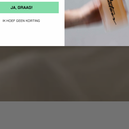
JA, GRAAG!
IK HOEF GEEN KORTING