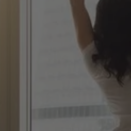
Prestatiepakket
Duurprestatiepakket
Herstelpakket
Vitaliteitspakket
Ontbijtpakket