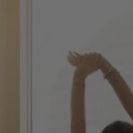
Weight Gainer
L-Arginine
Meal 
Whey Concentrate
Magnesium Citrate
Weight
Whey Isolate
Magnesium Complex
Vegan Protein
Pre-workout
Pakketten
NIEUWS
ATLETEN
Afvalpakket
Afvalpakket Pro