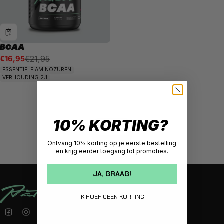
BCAA
€16,95
€21,95
Aanbiedingsprijs
Normale prijs
ESSENTIELE AMINOZUREN
VERHOUDING 2:1
10% KORTING?
Filters
Ontvang 10% korting op je eerste bestelling
en krijg eerder toegang tot promoties.
JA, GRAAG!
IK HOEF GEEN KORTING