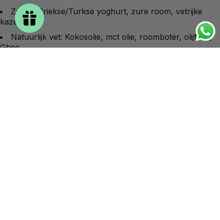
Zuivel: Griekse/Turkse yoghurt, zure room, vetrijke
kazen
Natuurlijk vet: Kokosolie, mct olie, roomboter, olijfolie,
Ghee
Noten: ongebrand en ongezouten
Rood fruit: aardbeien, blauwe bessen, frambozen
Eet dit maar liever niet bij
een koolhydraatarm dieet
Zoutjes, koekjes, chips
Gesuikerde cruesli en muesli
“Tussendoor” koekjes zoals mueslirepen en ontbijtkoek
Fastfood en kant-en-klaar maaltijden