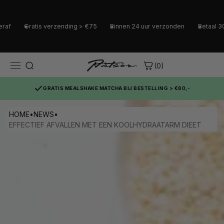
tis verzending > €75
Binnen 24 uur verzonden
Betaal 30 dagen ach
(0)
GRATIS MEALSHAKE MATCHA BIJ BESTELLING > €80,-
HOME
•
NEWS
•
EFFECTIEF AFVALLEN MET EEN KOOLHYDRAATARM DIEET