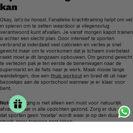
kan
Okay,
let’s be honest.
Fanatieke krachttraining helpt om vet
in spieren om te zetten waardoor je vliegensvlug
verantwoord kunt afvallen. Je vanaf morgen kapot trainen
is echter een slecht plan. Door intensief te sporten
verbrand je inderdaad veel calorieën en verlies je snel
gewicht maar om te voorkomen dat je lichaam overbelast
raakt moet je dit langzaam opbouwen. Om gezond gewicht
te verliezen pak je ten eerste de benenwagen naar de
supermarkt en de fiets naar je werk. Maak mooie lange
wandelingen, doe een
thuis workout
en breid dit uit naar
bezoekjes aan de sportschool wanneer je er klaar voor
bent.
Note:
Beweging is niet alleen een must voor natuurlijk
afvallen maar in alle opzichten gezond. Zorg er dus voor
dat sporten geen ‘moetje’ wordt waar je op den duur
steeds meer tegenop gaat kijken.