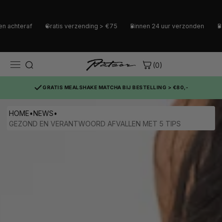
teraf
Gratis verzending > €75
Binnen 24 uur verzonden
Betaal
(0)
GRATIS MEALSHAKE MATCHA BIJ BESTELLING > €80,-
HOME
•
NEWS
•
GEZOND EN VERANTWOORD AFVALLEN MET 5 TIPS